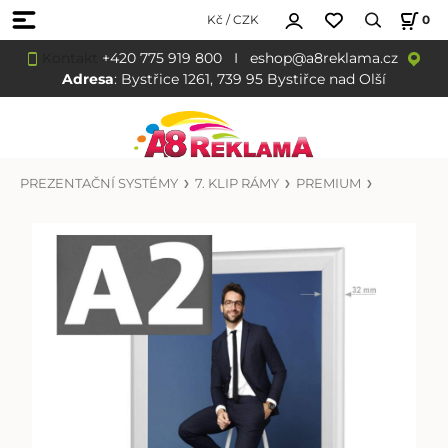
Kč / CZK
0
Kontakt
+420 775 919 800
I
eshop@a8reklama.cz
Adresa
: Bystřice 1261, 739 95 Bystiřce nad Olší
PREZENTAČNÍ SYSTÉMY
7. KLIP RÁMY
PREMIUM