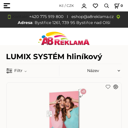
Kč / CZK
0
Kontakt
+420 775 919 800
I
eshop@a8reklama.cz
Adresa
: Bystřice 1261, 739 95 Bystiřce nad Olší
LUMIX SYSTÉM hliníkový
Filtr