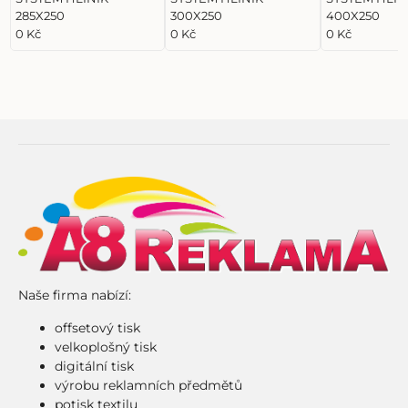
285X250
300X250
400X250
0 Kč
0 Kč
0 Kč
Naše firma nabízí:
offsetový tisk
velkoplošný tisk
digitální tisk
výrobu reklamních předmětů
potisk textilu