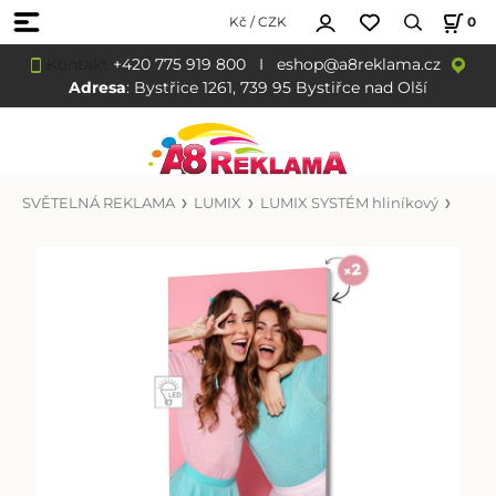
Kč / CZK
0
Kontakt
+420 775 919 800
I
eshop@a8reklama.cz
Adresa
: Bystřice 1261, 739 95 Bystiřce nad Olší
SVĚTELNÁ REKLAMA
LUMIX
LUMIX SYSTÉM hliníkový