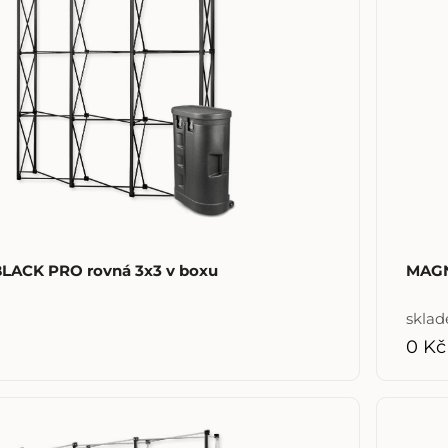
LACK PRO rovná 3x3 v boxu
MAGN
skla
0 Kč