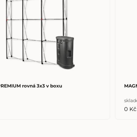
REMIUM rovná 3x3 v boxu
MAGN
skla
0 Kč