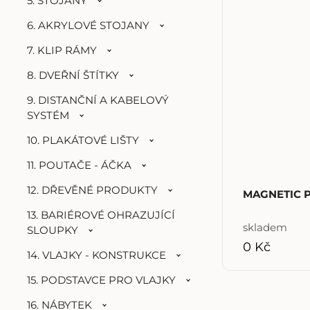
5. STOJANY
6. AKRYLOVÉ STOJANY
7. KLIP RÁMY
8. DVEŘNÍ ŠTÍTKY
9. DISTANČNÍ A KABELOVÝ
SYSTÉM
10. PLAKÁTOVÉ LIŠTY
11. POUTAČE - ÁČKA
12. DŘEVĚNÉ PRODUKTY
MAGNETIC P
13. BARIÉROVÉ OHRAZUJÍCÍ
skladem
SLOUPKY
0 Kč
14. VLAJKY - KONSTRUKCE
15. PODSTAVCE PRO VLAJKY
16. NÁBYTEK