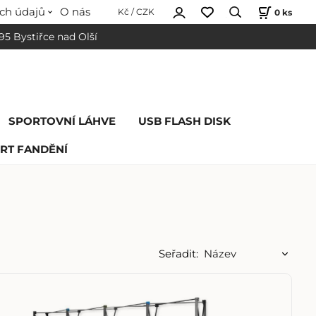
ch údajů
O nás
0
ks
Kč / CZK
 95 Bystiřce nad Olší
SPORTOVNÍ LÁHVE
USB FLASH DISK
RT FANDĚNÍ
Seřadit: