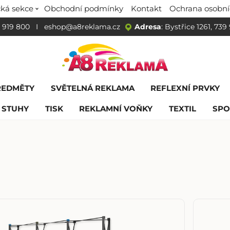
ká sekce
Obchodní podmínky
Kontakt
Ochrana osobní
 919 800
I
eshop@a8reklama.cz
Adresa
: Bystřice 1261, 739
ŘEDMĚTY
SVĚTELNÁ REKLAMA
REFLEXNÍ PRVKY
 STUHY
TISK
REKLAMNÍ VOŇKY
TEXTIL
SPO