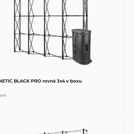
ETIC BLACK PRO rovná 3x4 v boxu
dem