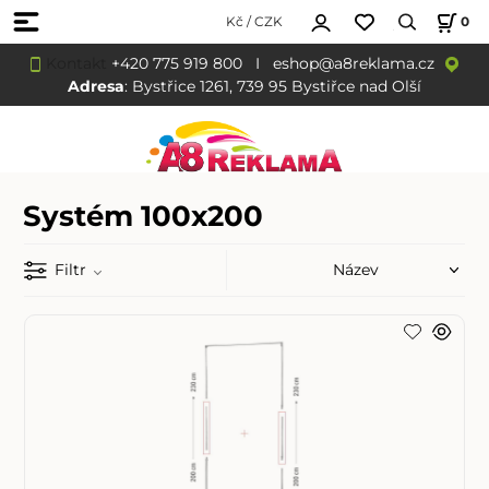
Kč / CZK
0
Kontakt
+420 775 919 800
I
eshop@a8reklama.cz
Adresa
: Bystřice 1261, 739 95 Bystiřce nad Olší
Systém 100x200
Filtr