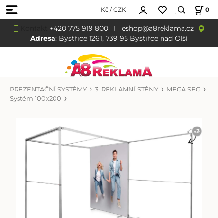
Kč / CZK
0
Kontakt
+420 775 919 800
I
eshop@a8reklama.cz
Adresa
: Bystřice 1261, 739 95 Bystiřce nad Olší
PREZENTAČNÍ SYSTÉMY
3. REKLAMNÍ STĚNY
MEGA SEG
Systém 100x200