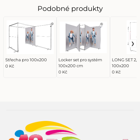
Podobné produkty
Střecha pro 100x200
Locker set pro systém
LONG SET 2,3
100x200 cm
100x200
0 Kč
0 Kč
0 Kč