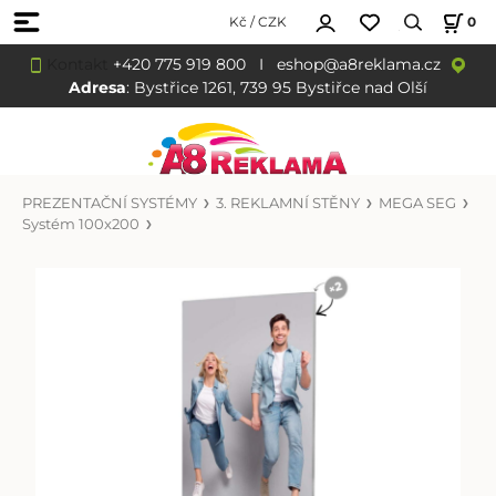
Kč / CZK
0
Kontakt
+420 775 919 800
I
eshop@a8reklama.cz
Adresa
: Bystřice 1261, 739 95 Bystiřce nad Olší
PREZENTAČNÍ SYSTÉMY
3. REKLAMNÍ STĚNY
MEGA SEG
Systém 100x200