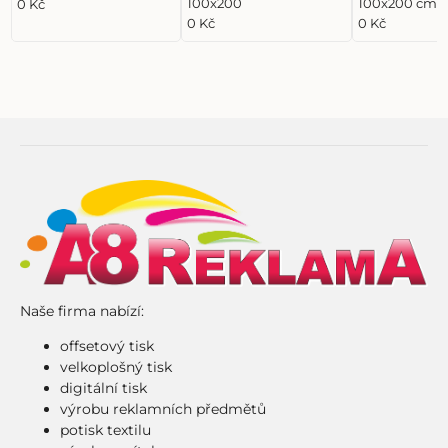
100x200
100x200 cm
0 Kč
0 Kč
0 Kč
Naše firma nabízí:
offsetový tisk
velkoplošný tisk
digitální tisk
výrobu reklamních předmětů
potisk textilu