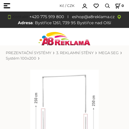
Kč / CZK
0
Kontakt
+420 775 919 800
I
eshop@a8reklama.cz
Adresa
: Bystřice 1261, 739 95 Bystiřce nad Olší
PREZENTAČNÍ SYSTÉMY
3. REKLAMNÍ STĚNY
MEGA SEG
Systém 100x200