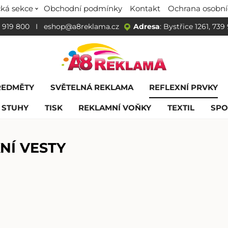
ká sekce
Obchodní podmínky
Kontakt
Ochrana osobní
 919 800
I
eshop@a8reklama.cz
Adresa
: Bystřice 1261, 739
ŘEDMĚTY
SVĚTELNÁ REKLAMA
REFLEXNÍ PRVKY
 STUHY
TISK
REKLAMNÍ VOŇKY
TEXTIL
SPO
NÍ VESTY