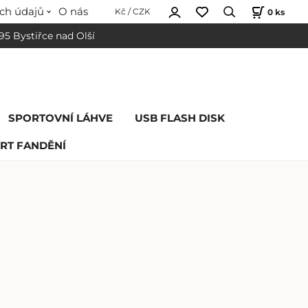
ch údajů
O nás
0
ks
Kč / CZK
 95 Bystiřce nad Olší
SPORTOVNÍ LÁHVE
USB FLASH DISK
RT FANDĚNÍ