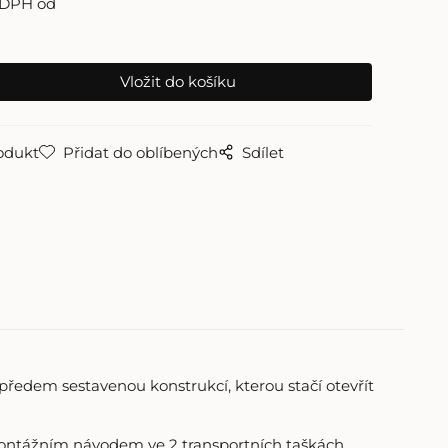
 DPH od
odukt
Přidat do oblíbených
Sdílet
edem sestavenou konstrukcí, kterou stačí otevřít
s montážním návodem ve 2 transportních taškách,