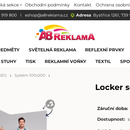
ká sekce
Obchodní podmínky
Kontakt
Ochrana osobní
 919 800
I
eshop@a8reklama.cz
Adresa
: Bystřice 1261, 739
ŘEDMĚTY
SVĚTELNÁ REKLAMA
REFLEXNÍ PRVKY
 STUHY
TISK
REKLAMNÍ VOŇKY
TEXTIL
SPO
SEG
Systém 100x200
Locker 
Záruční doba:
Dostupnost: