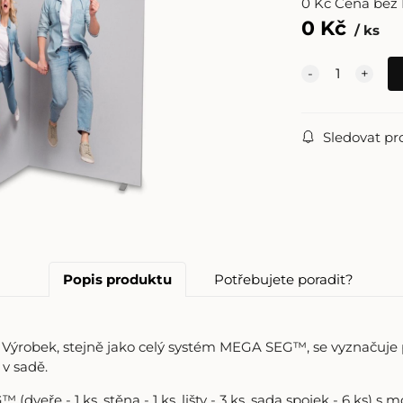
0
Kč
Cena bez
0
Kč
ks
Sledovat pr
Popis produktu
Potřebujete poradit?
robek, stejně jako celý systém MEGA SEG™, se vyznačuje př
v sadě.
veře - 1 ks, stěna - 1 ks, lišty - 3 ks, sada spojek - 6 ks) 