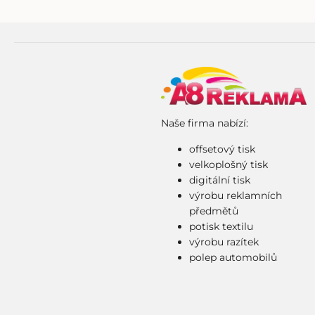
Naše firma nabízí:
offsetový tisk
velkoplošný tisk
digitální tisk
výrobu reklamních
předmětů
potisk textilu
výrobu razítek
polep automobilů