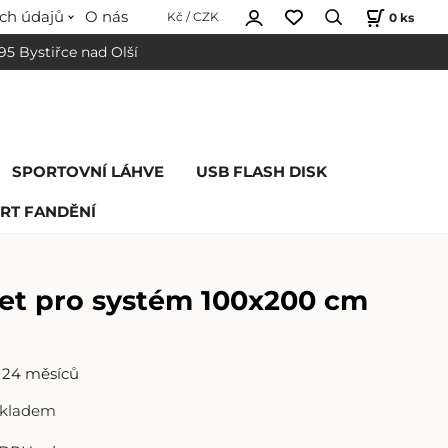
ch údajů
O nás
0
ks
Kč / CZK
 95 Bystiřce nad Olší
SPORTOVNÍ LÁHVE
USB FLASH DISK
RT FANDĚNÍ
set pro systém 100x200 cm
24 měsíců
skladem