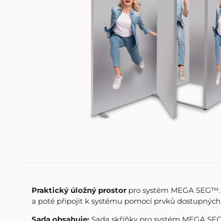
Praktický úložný prostor
pro systém MEGA SEG™. Vý
a poté připojit k systému pomocí prvků dostupných 
Sada obsahuje:
Sada skříňky pro systém MEGA SEG™ (d