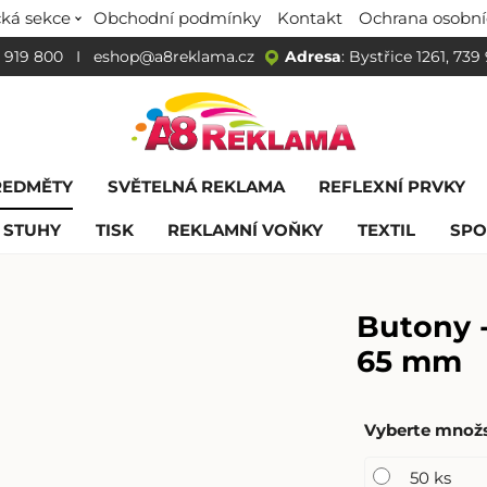
ká sekce
Obchodní podmínky
Kontakt
Ochrana osobní
 919 800
I
eshop@a8reklama.cz
Adresa
: Bystřice 1261, 739
ŘEDMĚTY
SVĚTELNÁ REKLAMA
REFLEXNÍ PRVKY
 STUHY
TISK
REKLAMNÍ VOŇKY
TEXTIL
SPO
Butony -
65 mm
Vyberte množst
50 ks