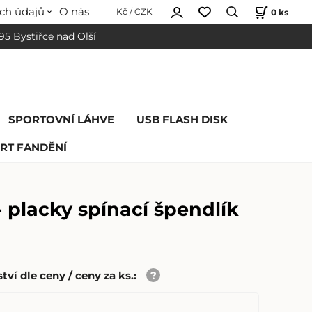
ch údajů
O nás
0
ks
Kč / CZK
 95 Bystiřce nad Olší
SPORTOVNÍ LÁHVE
USB FLASH DISK
RT FANDĚNÍ
 placky spínací špendlík
ví dle ceny / ceny za ks.
: