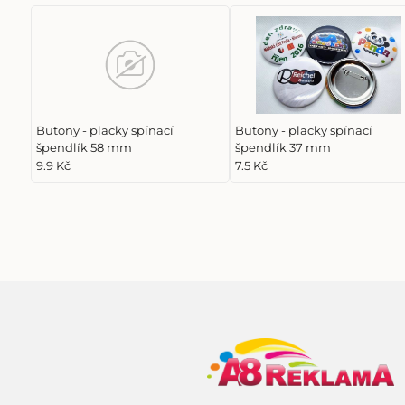
Butony - placky spínací
Butony - placky spínací
špendlík 58 mm
špendlík 37 mm
9.9 Kč
7.5 Kč