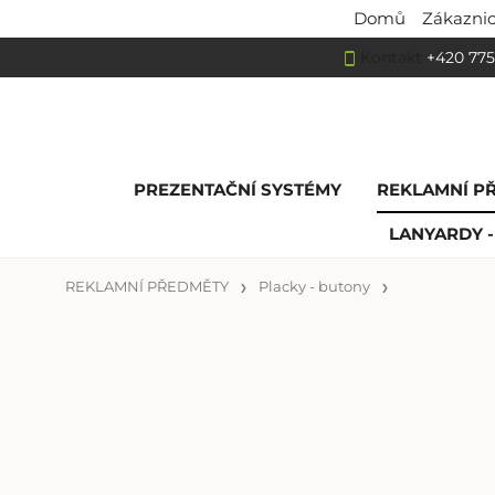
Domů
Zákaznic
Kontakt
+420 775
PREZENTAČNÍ SYSTÉMY
REKLAMNÍ P
LANYARDY -
REKLAMNÍ PŘEDMĚTY
Placky - butony