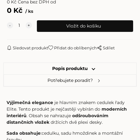
0
Kč
Cena bez DPH od
0
Kč
ks
Sledovat produkt
Přidat do oblíbených
Sdílet
Popis produktu
Potřebujete poradit?
Výjimečná elegance
je hlavním znakem cedulek řady
Elite. Tento produkt je nejčastěji vybírán do
moderních
interiérů
. Obsah se nahrazuje
odšroubováním
distančních vložek
držících dvě plexi desky.
Sada obsahuje
:cedulku, sadu hmoždinek a montážní
šrouby.