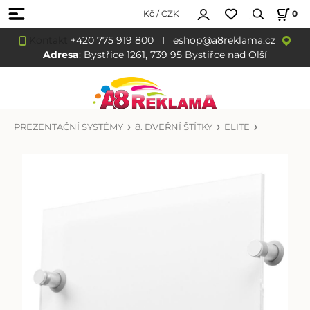
Kč / CZK
0
Kontakt
+420 775 919 800
I
eshop@a8reklama.cz
Adresa
: Bystřice 1261, 739 95 Bystiřce nad Olší
PREZENTAČNÍ SYSTÉMY
8. DVEŘNÍ ŠTÍTKY
ELITE