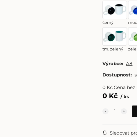
černý
mod
tm. zelený
zele
Výrobce:
A8
Dostupnost:
0
Kč
Cena bez
0
Kč
ks
Sledovat pr