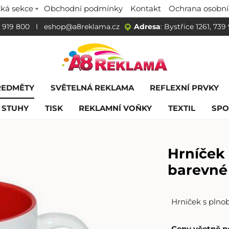
ká sekce
Obchodní podmínky
Kontakt
Ochrana osobní
 919 800
I
eshop@a8reklama.cz
Adresa
: Bystřice 1261, 739
ŘEDMĚTY
SVĚTELNÁ REKLAMA
REFLEXNÍ PRVKY
 STUHY
TISK
REKLAMNÍ VOŇKY
TEXTIL
SPO
Hrníček 
barevné
Hrniček s plno
Ceny včetně p