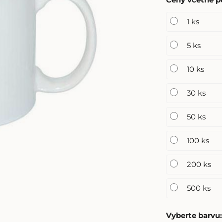
1 ks
5 ks
10 ks
30 ks
50 ks
100 ks
200 ks
500 ks
Vyberte barvu