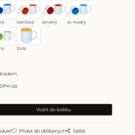
rý
oranžový
červený
sv. modrý
ný
žlutý
skladem
 DPH od
odukt
Přidat do oblíbených
Sdílet