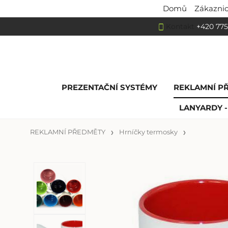
Domů
Zákaznic
Kontakt
+420 775
PREZENTAČNÍ SYSTÉMY
REKLAMNÍ P
LANYARDY -
REKLAMNÍ PŘEDMĚTY
Hrníčky termosky