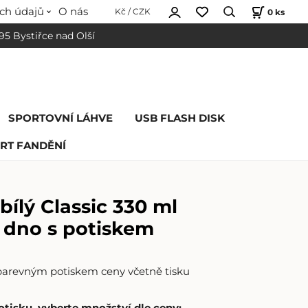
ch údajů
O nás
0
ks
Kč / CZK
 95 Bystiřce nad Olší
SPORTOVNÍ LÁHVE
USB FLASH DISK
RT FANDĚNÍ
bílý Classic 330 ml
 dno s potiskem
barevným potiskem ceny včetně tisku
otisku, vyberte množství dle ceny
: