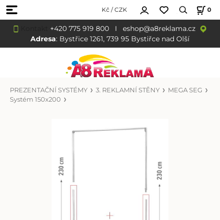
Kč / CZK
0
Kontakt
+420 775 919 800
I
eshop@a8reklama.cz
Adresa
: Bystřice 1261, 739 95 Bystiřce nad Olší
PREZENTAČNÍ SYSTÉMY
3. REKLAMNÍ STĚNY
MEGA SEG
Systém 150x200