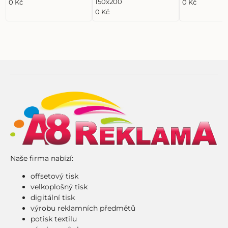
150x200
0 Kč
0 Kč
0 Kč
Naše firma nabízí:
offsetový tisk
velkoplošný tisk
digitální tisk
výrobu reklamních předmětů
potisk textilu