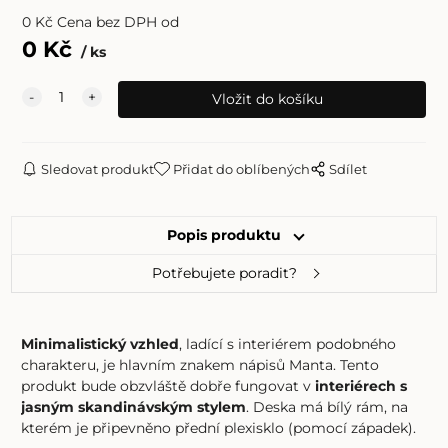
0
Kč
Cena bez DPH od
0
Kč
ks
Sledovat produkt
Přidat do oblíbených
Sdílet
Popis produktu
Potřebujete poradit?
Minimalistický vzhled
, ladící s interiérem podobného
charakteru, je hlavním znakem nápisů Manta. Tento
produkt bude obzvláště dobře fungovat v
interiérech s
jasným skandinávským stylem
. Deska má bílý rám, na
kterém je připevněno přední plexisklo (pomocí západek).