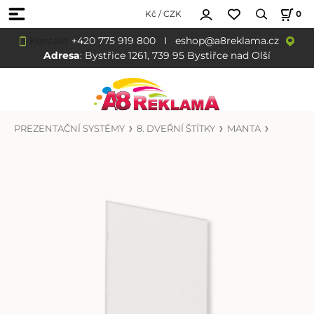
Kč / CZK
0
Kontakt
+420 775 919 800
I
eshop@a8reklama.cz
Adresa
: Bystřice 1261, 739 95 Bystiřce nad Olší
PREZENTAČNÍ SYSTÉMY
8. DVEŘNÍ ŠTÍTKY
MANTA