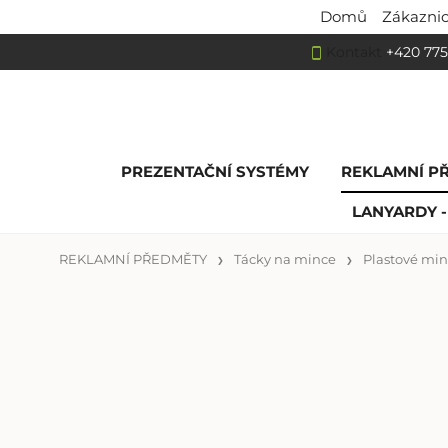
Domů
Zákaznic
Kontakt
+420 775
PREZENTAČNÍ SYSTÉMY
REKLAMNÍ P
LANYARDY -
REKLAMNÍ PŘEDMĚTY
Tácky na mince
Plastové mi