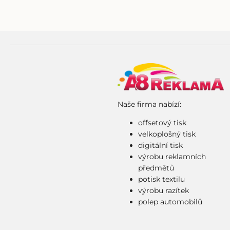
Naše firma nabízí:
offsetový tisk
velkoplošný tisk
digitální tisk
výrobu reklamních
předmětů
potisk textilu
výrobu razítek
polep automobilů