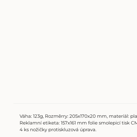
Váha:
123g, Rozměr
ry:
205x170x20 mm, materíál: pla
Reklamní etiketa: 157x161 mm folie smolepicí tisk
4 ks nožičky protiskluzová úprava.