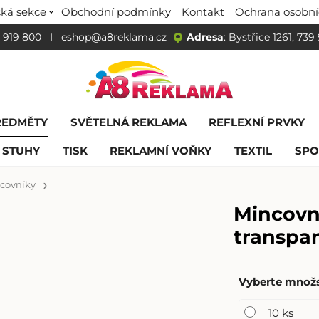
ká sekce
Obchodní podmínky
Kontakt
Ochrana osobní
 919 800
I
eshop@a8reklama.cz
Adresa
: Bystřice 1261, 739
ŘEDMĚTY
SVĚTELNÁ REKLAMA
REFLEXNÍ PRVKY
 STUHY
TISK
REKLAMNÍ VOŇKY
TEXTIL
SPO
ncovníky
Mincovn
transpa
Vyberte množs
10 ks