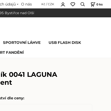
ch údajů
O nás
0
ks
Kč / CZK
 95 Bystiřce nad Olší
SPORTOVNÍ LÁHVE
USB FLASH DISK
RT FANDĚNÍ
ík 0041 LAGUNA
rent
tví dle ceny
: