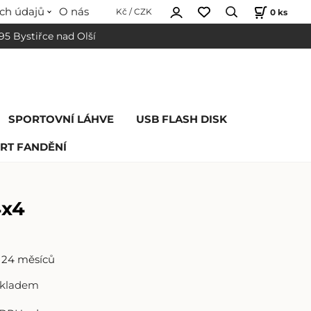
ch údajů
O nás
0
ks
Kč / CZK
 95 Bystiřce nad Olší
SPORTOVNÍ LÁHVE
USB FLASH DISK
RT FANDĚNÍ
4x4
24 měsíců
skladem