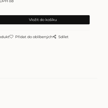
 DPH od
odukt
Přidat do oblíbených
Sdílet