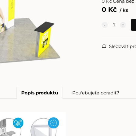
0
Kč
Cena bez
0
Kč
ks
Sledovat pr
Popis produktu
Potřebujete poradit?