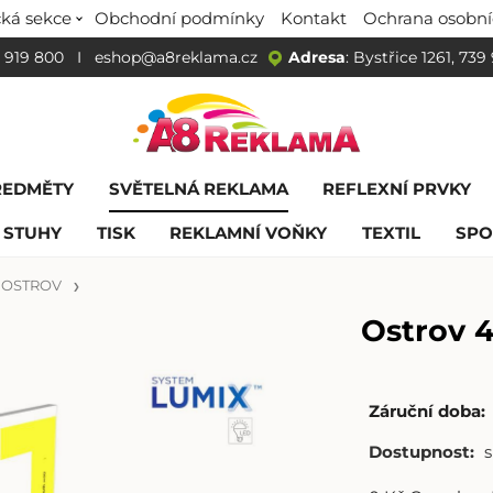
ká sekce
Obchodní podmínky
Kontakt
Ochrana osobní
 919 800
I
eshop@a8reklama.cz
Adresa
: Bystřice 1261, 739
ŘEDMĚTY
SVĚTELNÁ REKLAMA
REFLEXNÍ PRVKY
 STUHY
TISK
REKLAMNÍ VOŇKY
TEXTIL
SPO
OSTROV
Ostrov 
Záruční doba:
Dostupnost: