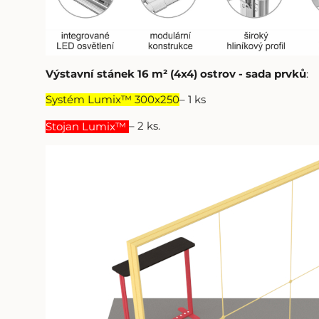
Výstavní stánek 16 m² (4x4) ostrov - sada prvků
:
Systém Lumix™ 300x250
– 1 ks
– 2 ks
.
Stojan Lumix™