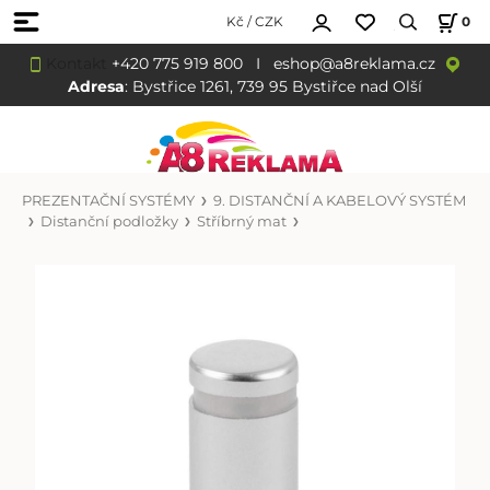
Kč / CZK
0
Kontakt
+420 775 919 800
I
eshop@a8reklama.cz
Adresa
: Bystřice 1261, 739 95 Bystiřce nad Olší
PREZENTAČNÍ SYSTÉMY
9. DISTANČNÍ A KABELOVÝ SYSTÉM
Distanční podložky
Stříbrný mat