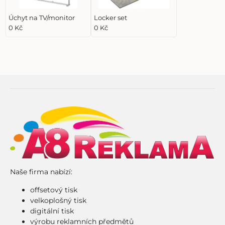
Úchyt na TV/monitor
Locker set
0 Kč
0 Kč
Naše firma nabízí:
offsetový tisk
velkoplošný tisk
digitální tisk
výrobu reklamních předmětů