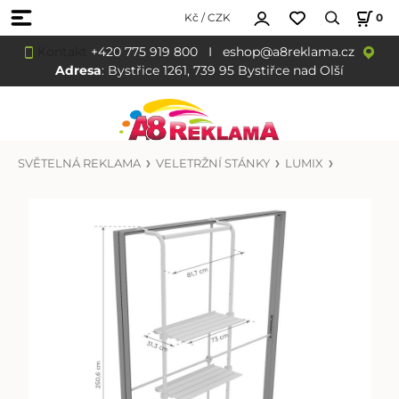
Kč / CZK
0
Kontakt
+420 775 919 800
I
eshop@a8reklama.cz
Adresa
: Bystřice 1261, 739 95 Bystiřce nad Olší
SVĚTELNÁ REKLAMA
VELETRŽNÍ STÁNKY
LUMIX