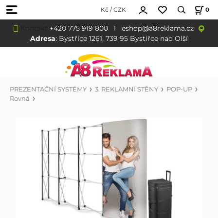
Kč / CZK
0
Kontakt
+420 775 919 800
I
eshop@a8reklama.cz
Adresa
: Bystřice 1261, 739 95 Bystiřce nad Olší
PREZENTAČNÍ SYSTÉMY
3. REKLAMNÍ STĚNY
POP-UP
Rovná