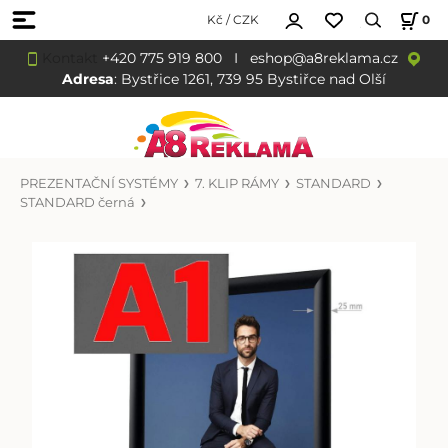
Kč / CZK
0
Kontakt
+420 775 919 800
I
eshop@a8reklama.cz
Adresa
: Bystřice 1261, 739 95 Bystiřce nad Olší
PREZENTAČNÍ SYSTÉMY
7. KLIP RÁMY
STANDARD
STANDARD černá