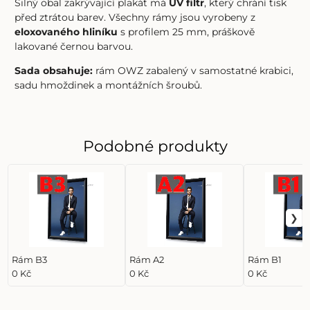
Silný obal zakrývající plakát má
UV filtr
, který chrání tisk
před ztrátou barev. Všechny rámy jsou vyrobeny z
eloxovaného hliníku
s profilem 25 mm, práškově
lakované černou barvou.
Sada obsahuje:
rám OWZ zabalený v samostatné krabici,
sadu hmoždinek a montážních šroubů.
Podobné produkty
Rám B3
Rám A2
Rám B1
0 Kč
0 Kč
0 Kč