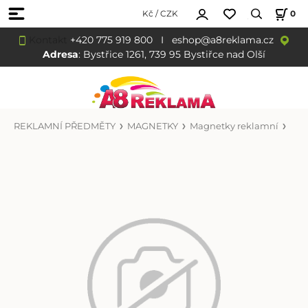
Kč / CZK
0
Kontakt
+420 775 919 800
I
eshop@a8reklama.cz
Adresa
: Bystřice 1261, 739 95 Bystiřce nad Olší
REKLAMNÍ PŘEDMĚTY
MAGNETKY
Magnetky reklamní