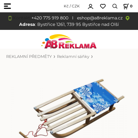
Kč / CZK
0
Kontakt
+420 775 919 800
I
eshop@a8reklama.cz
Adresa
: Bystřice 1261, 739 95 Bystiřce nad Olší
REKLAMNÍ PŘEDMĚTY
Reklamní sáňky