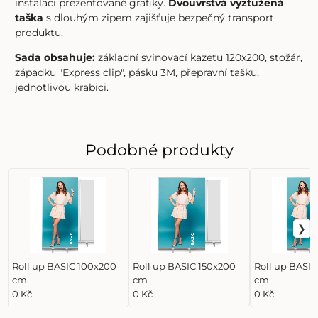
instalaci prezentované grafiky.
Dvouvrstvá vyztužená
taška
s dlouhým zipem zajišťuje bezpečný transport
produktu.
Sada obsahuje:
základní svinovací kazetu 120x200, stožár,
západku "Express clip", pásku 3M, přepravní tašku,
jednotlivou krabici.
Podobné produkty
Roll up BASIC 100x200
Roll up BASIC 150x200
Roll up BASI
cm
cm
cm
0 Kč
0 Kč
0 Kč