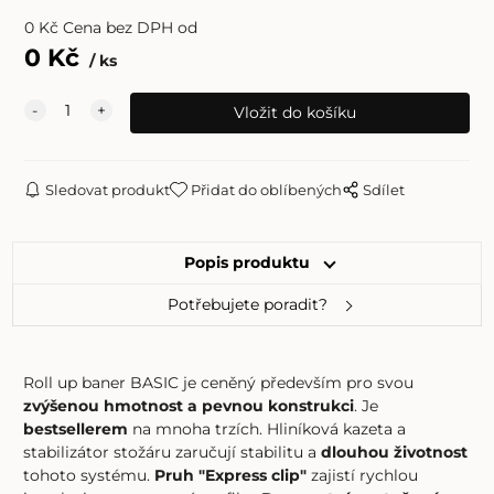
0
Kč
Cena bez DPH od
0
Kč
ks
Sledovat produkt
Přidat do oblíbených
Sdílet
Popis produktu
Potřebujete poradit?
Roll up baner BASIC je ceněný především pro svou
zvýšenou hmotnost a pevnou konstrukci
. Je
bestsellerem
na mnoha trzích. Hliníková kazeta a
stabilizátor stožáru zaručují stabilitu a
dlouhou životnost
tohoto systému.
Pruh "Express clip"
zajistí rychlou