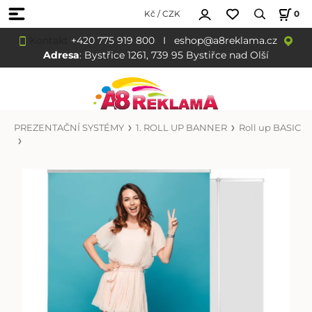
Kč / CZK
0
Kontakt
+420 775 919 800
I
eshop@a8reklama.cz
Adresa
: Bystřice 1261, 739 95 Bystiřce nad Olší
PREZENTAČNÍ SYSTÉMY
1. ROLL UP BANNER
Roll up BASIC