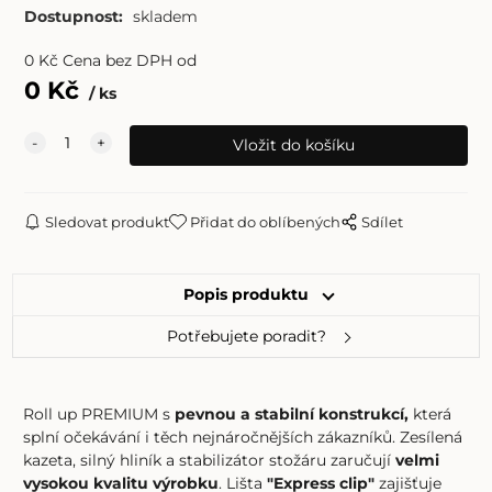
Dostupnost:
skladem
0
Kč
Cena bez DPH od
0
Kč
ks
Sledovat produkt
Přidat do oblíbených
Sdílet
Popis produktu
Potřebujete poradit?
Roll up PREMIUM s
pevnou a stabilní konstrukcí,
která
splní očekávání i těch nejnáročnějších zákazníků. Zesílená
kazeta, silný hliník a stabilizátor stožáru zaručují
velmi
vysokou kvalitu výrobku
. Lišta
"Express clip"
zajišťuje