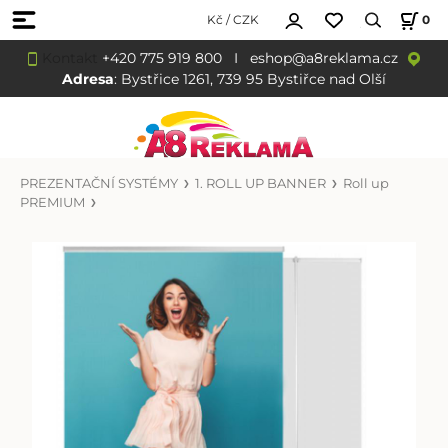
Kč / CZK
0
Kontakt
+420 775 919 800
I
eshop@a8reklama.cz
Adresa
: Bystřice 1261, 739 95 Bystiřce nad Olší
PREZENTAČNÍ SYSTÉMY
1. ROLL UP BANNER
Roll up
PREMIUM