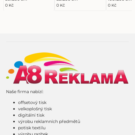
0 Kč
0 Kč
0 Kč
Naše firma nabízí:
offsetový tisk
velkoplošný tisk
digitální tisk
výrobu reklamních předmětů
potisk textilu
výrobu razítek