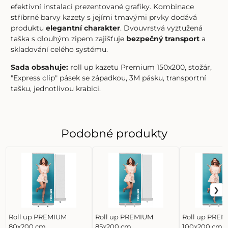
efektivní instalaci prezentované grafiky. Kombinace
stříbrné barvy kazety s jejími tmavými prvky dodává
produktu
elegantní charakter
. Dvouvrstvá vyztužená
taška s dlouhým zipem zajišťuje
bezpečný transport
a
skladování celého systému.
Sada obsahuje:
roll up kazetu Premium 150x200, stožár,
"Express clip" pásek se západkou, 3M pásku, transportní
tašku, jednotlivou krabici.
Podobné produkty
Roll up PREMIUM
Roll up PREMIUM
Roll up PRE
80x200 cm
85x200 cm
100x200 cm