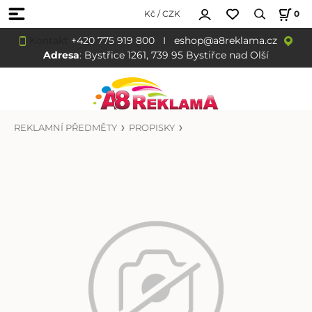
Kč / CZK
0
Kontakt
+420 775 919 800
I
eshop@a8reklama.cz
Adresa
: Bystřice 1261, 739 95 Bystiřce nad Olší
REKLAMNÍ PŘEDMĚTY
PROPISKY