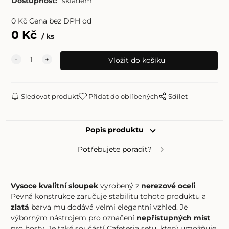
Dostupnost:
skladem
0
Kč
Cena bez DPH od
0
Kč
ks
Sledovat produkt
Přidat do oblíbených
Sdílet
Popis produktu
Potřebujete poradit?
Vysoce kvalitní sloupek
vyrobený z
nerezové oceli
.
Pevná konstrukce zaručuje stabilitu tohoto produktu a
zlatá
barva mu dodává velmi elegantní vzhled. Je
výborným nástrojem pro označení
nepřístupných míst
pro hosty. Je také součástí Cafeteria setu, který umožňuje