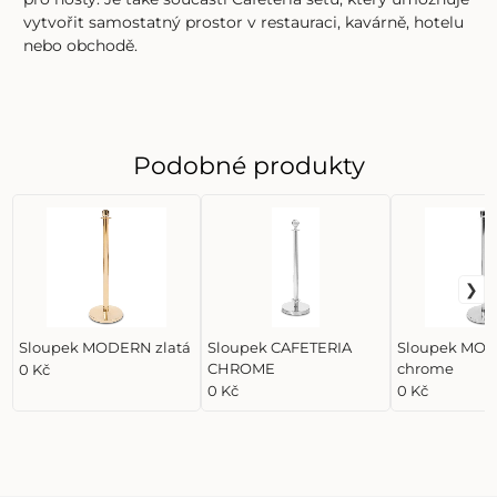
vytvořit samostatný prostor v restauraci, kavárně, hotelu
nebo obchodě.
Podobné produkty
Sloupek MODERN zlatá
Sloupek CAFETERIA
Sloupek MO
CHROME
chrome
0 Kč
0 Kč
0 Kč