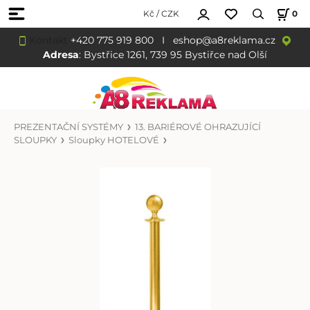
Kč / CZK
0
Kontakt
+420 775 919 800
I
eshop@a8reklama.cz
Adresa
: Bystřice 1261, 739 95 Bystiřce nad Olší
PREZENTAČNÍ SYSTÉMY
13. BARIÉROVÉ OHRAZUJÍCÍ
SLOUPKY
Sloupky HOTELOVÉ