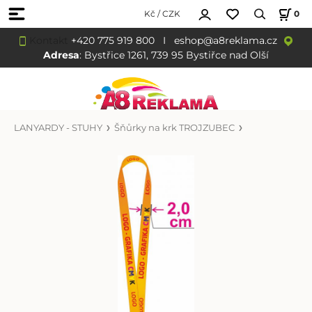
Kč / CZK
0
Kontakt
+420 775 919 800
I
eshop@a8reklama.cz
Adresa
: Bystřice 1261, 739 95 Bystiřce nad Olší
LANYARDY - STUHY
Šňůrky na krk TROJZUBEC