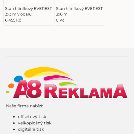
Stan hliníkový EVEREST
Stan hliníkový EVEREST
3x3 m v obalu
3x6 m
6 455 Kč
0 Kč
Naše firma nabízí:
offsetový tisk
velkoplošný tisk
digitální tisk