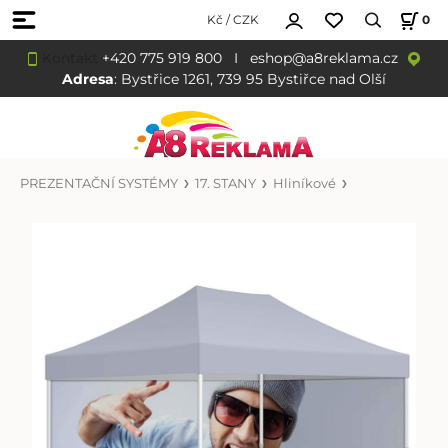
Kč / CZK
0
Kontakt
+420 775 919 800
I
eshop@a8reklama.cz
Adresa
: Bystřice 1261, 739 95 Bystiřce nad Olší
PREZENTAČNÍ SYSTÉMY
17. STANY
Hliníkové