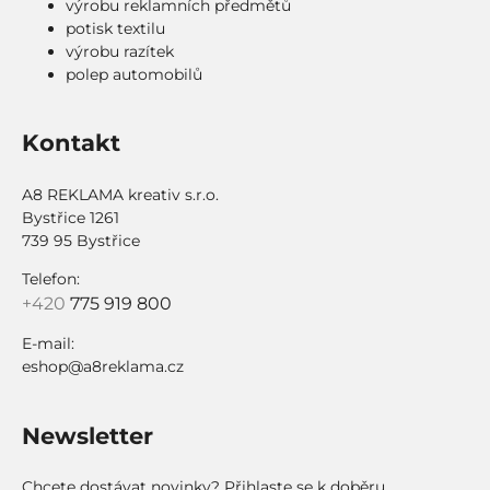
výrobu reklamních předmětů
potisk textilu
výrobu razítek
polep automobilů
Kontakt
A8 REKLAMA kreativ s.r.o.
Bystřice 1261
739 95 Bystřice
Telefon:
+420
775 919 800
E-mail:
eshop@a8reklama.cz
Newsletter
Chcete dostávat novinky? Přihlaste se k doběru