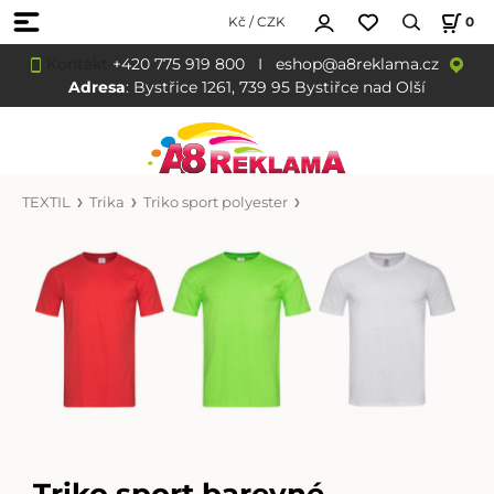
Kč / CZK
0
Kontakt
+420 775 919 800
I
eshop@a8reklama.cz
Adresa
: Bystřice 1261, 739 95 Bystiřce nad Olší
TEXTIL
Trika
Triko sport polyester
Triko sport barevné