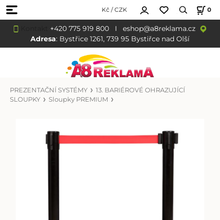
Kč / CZK
0
Kontakt
+420 775 919 800
I
eshop@a8reklama.cz
Adresa
: Bystřice 1261, 739 95 Bystiřce nad Olší
PREZENTAČNÍ SYSTÉMY
13. BARIÉROVÉ OHRAZUJÍCÍ
SLOUPKY
Sloupky PREMIUM