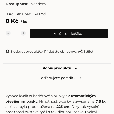
Dostupnost:
skladem
0
Kč
Cena bez DPH od
0
Kč
ks
Sledovat produkt
Přidat do oblíbených
Sdílet
Popis produktu
Potřebujete poradit?
Vysoce kvalitní bariérové ​​sloupky s
automatickým
převíjením pásky
. Hmotnost tyče byla zvýšena na
7,5 kg
a páska byla prodloužena na
225 cm
. Díky tak vysoké
hmotnosti zůstává tyč i s tak dlouhou páskou velmi