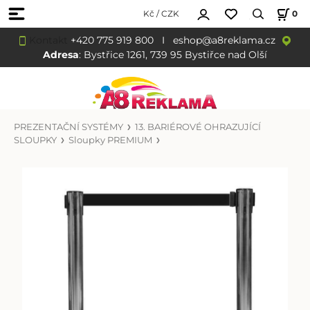
Kč / CZK
0
Kontakt
+420 775 919 800
I
eshop@a8reklama.cz
Adresa
: Bystřice 1261, 739 95 Bystiřce nad Olší
PREZENTAČNÍ SYSTÉMY
13. BARIÉROVÉ OHRAZUJÍCÍ
SLOUPKY
Sloupky PREMIUM