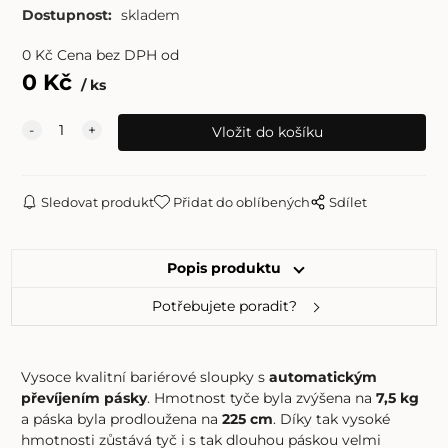
Dostupnost:
skladem
0
Kč
Cena bez DPH od
0
Kč
ks
Sledovat produkt
Přidat do oblíbených
Sdílet
Popis produktu
Potřebujete poradit?
Vysoce kvalitní bariérové ​​sloupky s
automatickým
převíjením pásky
. Hmotnost tyče byla zvýšena na
7,5 kg
a páska byla prodloužena na
225 cm
. Díky tak vysoké
hmotnosti zůstává tyč i s tak dlouhou páskou velmi