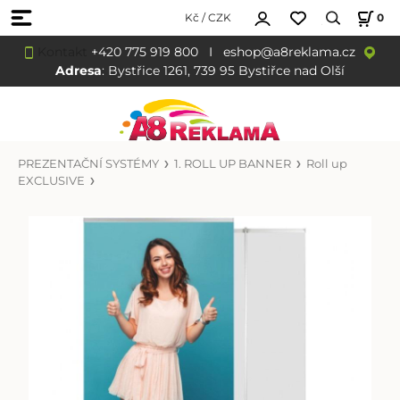
Kč / CZK
0
Kontakt
+420 775 919 800
I
eshop@a8reklama.cz
Adresa
: Bystřice 1261, 739 95 Bystiřce nad Olší
PREZENTAČNÍ SYSTÉMY
1. ROLL UP BANNER
Roll up
EXCLUSIVE