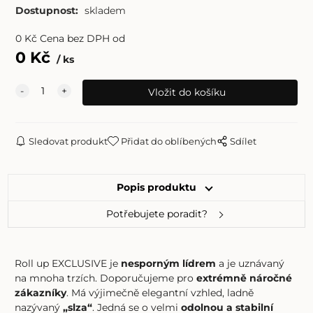
Dostupnost:
skladem
0
Kč
Cena bez DPH od
0
Kč
ks
Sledovat produkt
Přidat do oblíbených
Sdílet
Popis produktu
Potřebujete poradit?
Roll up EXCLUSIVE je
nesporným lídrem
a je uznávaný
na mnoha trzích. Doporučujeme pro
extrémně náročné
zákazníky
. Má výjimečně elegantní vzhled, ladně
nazývaný
„slza“
. Jedná se o velmi
odolnou a stabilní