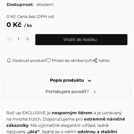
Dostupnost:
skladem
0
Kč
Cena bez DPH od
0
Kč
ks
Sledovat produkt
Přidat do oblíbených
Sdílet
Popis produktu
Potřebujete poradit?
Roll up EXCLUSIVE je
nesporným lídrem
a je uznávaný
na mnoha trzích. Doporučujeme pro
extrémně náročné
zákazníky
. Má výjimečně elegantní vzhled, ladně
nazývaný
„slza“
. Jedná se o velmi
odolnou a stabilní