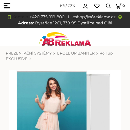
Kč / CZK
0
Kontakt
+420 775 919 800
I
eshop@a8reklama.cz
Adresa
: Bystřice 1261, 739 95 Bystiřce nad Olší
PREZENTAČNÍ SYSTÉMY
1. ROLL UP BANNER
Roll up
EXCLUSIVE